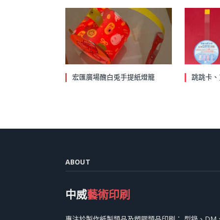
宏匯廣場醜白兎手提紙燈籠
跳跳卡、
ABOUT
中威
藝術印刷
專注於製作紙製類品及塑膠類品印刷： 型錄、DM