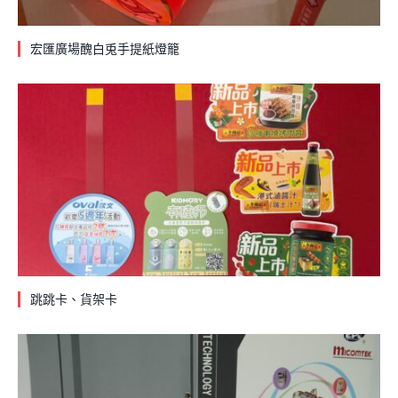
宏匯廣場醜白兎手提紙燈籠
跳跳卡、貨架卡