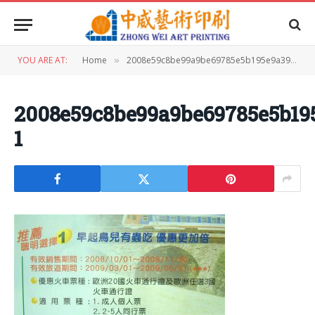
YOU ARE AT:
Home
2008e59c8be99a9be69785e5b195e9a39be98194e99990e5ae9ae584aae683a0e789b9-1
»
2008e59c8be99a9be69785e5b19
1