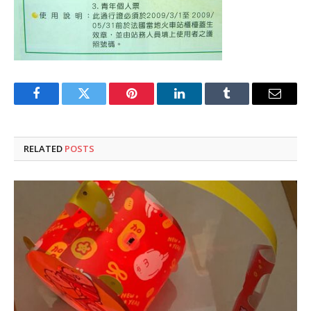
Facebook
Twitter
Pinterest
LinkedIn
Tumblr
Email
RELATED
POSTS