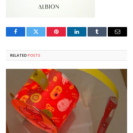
Facebook
Twitter
Pinterest
LinkedIn
Tumblr
Email
RELATED
POSTS