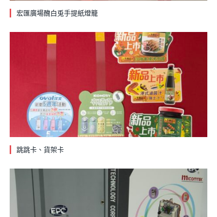
宏匯廣場醜白兎手提紙燈籠
跳跳卡、貨架卡