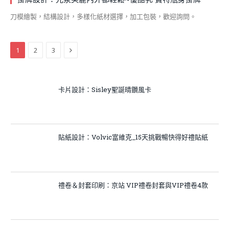
刀模繪製，結構設計，多樣化紙材選擇，加工包裝，歡迎詢問。
Next
1
2
3
卡片設計：Sisley聖誕晴鑚風卡
貼紙設計：Volvic富維克_15天挑戰暢快得好禮貼紙
禮卷＆封套印刷：京站 VIP禮卷封套與VIP禮卷4款