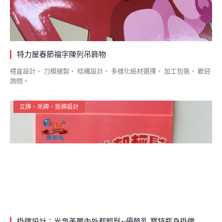
特力屋春節福字陳列吊飾物
禮盒設計、 刀模繪製、 結構設計、 多樣化紙材選擇、 加工包裝、 歡迎
詢問。
立牌、吊牌、掛牌設計
掛牌設計：光泉美麗內外都輕鬆~優酪乳 寶特瓶身掛牌