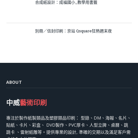
合成紙設計：成福國小_教學用書籤
別冊／信封印刷：京站 Qsquare狂熱週末夜
ABOUT
中威
藝術印刷
專注於製作紙製類品及塑膠類品印刷： 型錄、DM、海報、名片、
貼紙、卡片、彩盒、 DVD製作、PVC厚卡、人型立牌、桌曆、跳
跳卡 、雷射紙雕等。提供專業的設計, 準確的交期以及滿足客戶需